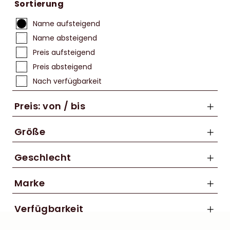
Sortierung
Name aufsteigend
Name absteigend
Preis aufsteigend
Preis absteigend
Nach verfügbarkeit
Preis: von / bis
Größe
M
Geschlecht
bis
S
Kinder
Marke
€
Unisex
ABUS
Verfügbarkeit
Bell