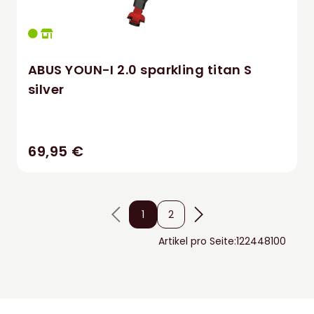
ABUS YOUN-I 2.0 sparkling titan S
silver
69,95 €
1
2
Artikel pro Seite:
12
24
48
100