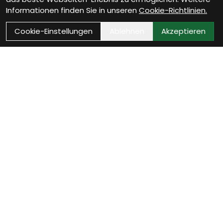
Informationen finden Sie in unseren
Cookie-Richtlinien.
Cookie-Einstellungen
Ablehnen
Akzeptieren
Wie können wir Dir
helfen?
Beratungstermin vereinbaren
Vereinbare jetzt Deinen persönlichen