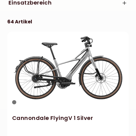
Specialized
Einsatzbereich
XL
E-City/E-Trekking
64 Artikel
Cannondale FlyingV 1 Silver