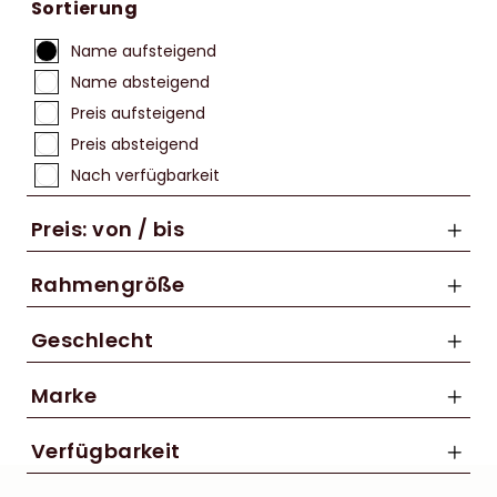
Sortierung
Name aufsteigend
Name absteigend
Preis aufsteigend
Preis absteigend
Nach verfügbarkeit
Preis: von / bis
Rahmengröße
50 cm
Geschlecht
bis
53 cm
Damen
L
Marke
€
Herren
M
Cannondale
Unisex
Verfügbarkeit
OS
Centurion
S