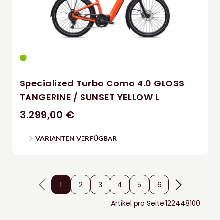
Specialized Turbo Como 4.0 GLOSS
TANGERINE / SUNSET YELLOW L
3.299,00 €
VARIANTEN VERFÜGBAR
1
2
3
4
5
6
Artikel pro Seite:
12
24
48
100