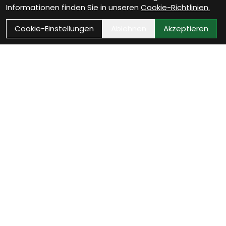
Informationen finden Sie in unseren
Cookie-Richtlinien.
Cookie-Einstellungen
Ablehnen
Akzeptieren
Wie können wir Dir
helfen?
Beratungstermin vereinbaren
Vereinbare jetzt Deinen persönlichen