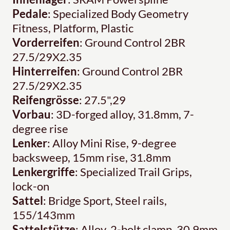
Pedale
: Specialized Body Geometry
Fitness, Platform, Plastic
Vorderreifen
: Ground Control 2BR
27.5/29X2.35
Hinterreifen
: Ground Control 2BR
27.5/29X2.35
Reifengrösse
: 27.5",29
Vorbau
: 3D-forged alloy, 31.8mm, 7-
degree rise
Lenker
: Alloy Mini Rise, 9-degree
backsweep, 15mm rise, 31.8mm
Lenkergriffe
: Specialized Trail Grips,
lock-on
Sattel
: Bridge Sport, Steel rails,
155/143mm
Sattelstütze
: Alloy, 2-bolt clamp, 30.9mm