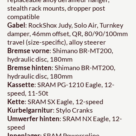
stealth rack mounts, dropper post
compatible
Gabel
: RockShox Judy, Solo Air, Turnkey
damper, 46mm offset, QR, 80/90/100mm
travel (size-specific), alloy steerer
Bremse vorne
: Shimano BR-MT200,
hydraulic disc, 180mm
Bremse hinten
: Shimano BR-MT200,
hydraulic disc, 180mm
Kassette
: SRAM PG-1210 Eagle, 12-
speed, 11-50t
Kette
: SRAM SX Eagle, 12-speed
Kurbelgarnitur
: Stylo Cranks
Umwerfer hinten
: SRAM NX Eagle, 12-
speed
Innenlager
: SRAM Powerspline