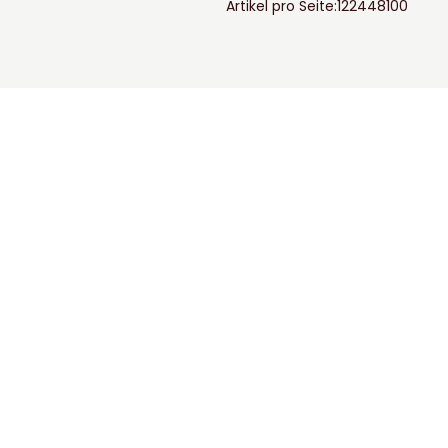
Artikel pro Seite:
12
24
48
100