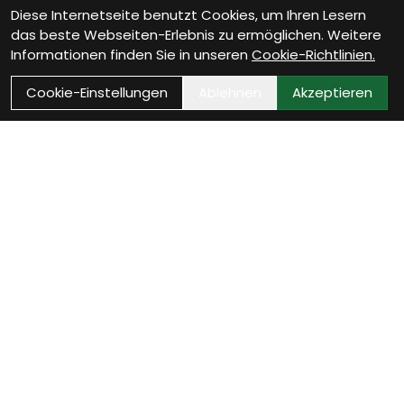
Diese Internetseite benutzt Cookies, um Ihren Lesern
das beste Webseiten-Erlebnis zu ermöglichen. Weitere
Informationen finden Sie in unseren
Cookie-Richtlinien.
Cookie-Einstellungen
Ablehnen
Akzeptieren
Wie können wir Dir
helfen?
Beratungstermin vereinbaren