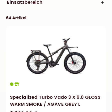
Specialized
Einsatzbereich
XL
E-City/E-Trekking
64 Artikel
Specialized Turbo Vado 3 X 6.0 GLOSS
WARM SMOKE / AGAVE GREY L