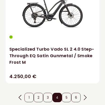
Specialized Turbo Vado SL 2 4.0 Step-
Through EQ Satin Gunmetal / Smoke
Frost M
4.250,00 €
1
2
3
4
5
6