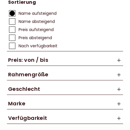
Sortierung
Name aufsteigend
Name absteigend
Preis aufsteigend
Preis absteigend
Nach verfügbarkeit
Preis: von / bis
Rahmengröße
50 cm
Geschlecht
bis
53 cm
Damen
L
Marke
€
Herren
M
Cannondale
Unisex
Verfügbarkeit
OS
Centurion
S