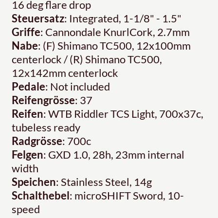
16 deg flare drop
Steuersatz
: Integrated, 1-1/8" - 1.5"
Griffe
: Cannondale KnurlCork, 2.7mm
Nabe
: (F) Shimano TC500, 12x100mm
centerlock / (R) Shimano TC500,
12x142mm centerlock
Pedale
: Not included
Reifengrösse
: 37
Reifen
: WTB Riddler TCS Light, 700x37c,
tubeless ready
Radgrösse
: 700c
Felgen
: GXD 1.0, 28h, 23mm internal
width
Speichen
: Stainless Steel, 14g
Schalthebel
: microSHIFT Sword, 10-
speed